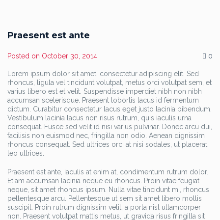
Praesent est ante
Posted on
October 30, 2014
0
Lorem ipsum dolor sit amet, consectetur adipiscing elit. Sed
rhoncus, ligula vel tincidunt volutpat, metus orci volutpat sem, et
varius libero est et velit. Suspendisse imperdiet nibh non nibh
accumsan scelerisque. Praesent lobortis lacus id fermentum
dictum. Curabitur consectetur lacus eget justo lacinia bibendum.
Vestibulum lacinia lacus non risus rutrum, quis iaculis urna
consequat. Fusce sed velit id nisi varius pulvinar. Donec arcu dui,
facilisis non euismod nec, fringilla non odio. Aenean dignissim
rhoncus consequat. Sed ultrices orci at nisi sodales, ut placerat
leo ultrices.
Praesent est ante, iaculis at enim at, condimentum rutrum dolor.
Etiam accumsan lacinia neque eu rhoncus. Proin vitae feugiat
neque, sit amet rhoncus ipsum. Nulla vitae tincidunt mi, rhoncus
pellentesque arcu. Pellentesque ut sem sit amet libero mollis
suscipit. Proin rutrum dignissim velit, a porta nisl ullamcorper
non. Praesent volutpat mattis metus, ut gravida risus fringilla sit