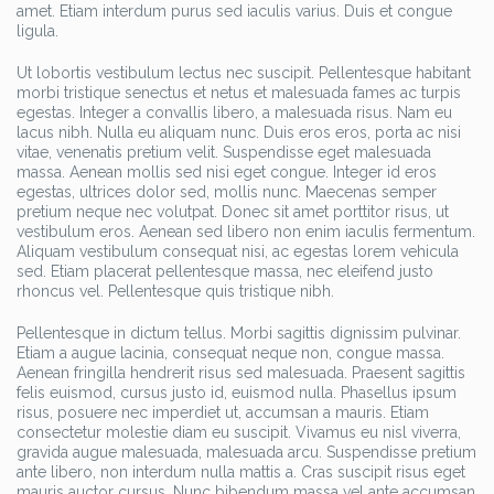
amet. Etiam interdum purus sed iaculis varius. Duis et congue
ligula.
Ut lobortis vestibulum lectus nec suscipit. Pellentesque habitant
morbi tristique senectus et netus et malesuada fames ac turpis
egestas. Integer a convallis libero, a malesuada risus. Nam eu
lacus nibh. Nulla eu aliquam nunc. Duis eros eros, porta ac nisi
vitae, venenatis pretium velit. Suspendisse eget malesuada
massa. Aenean mollis sed nisi eget congue. Integer id eros
egestas, ultrices dolor sed, mollis nunc. Maecenas semper
pretium neque nec volutpat. Donec sit amet porttitor risus, ut
vestibulum eros. Aenean sed libero non enim iaculis fermentum.
Aliquam vestibulum consequat nisi, ac egestas lorem vehicula
sed. Etiam placerat pellentesque massa, nec eleifend justo
rhoncus vel. Pellentesque quis tristique nibh.
Pellentesque in dictum tellus. Morbi sagittis dignissim pulvinar.
Etiam a augue lacinia, consequat neque non, congue massa.
Aenean fringilla hendrerit risus sed malesuada. Praesent sagittis
felis euismod, cursus justo id, euismod nulla. Phasellus ipsum
risus, posuere nec imperdiet ut, accumsan a mauris. Etiam
consectetur molestie diam eu suscipit. Vivamus eu nisl viverra,
gravida augue malesuada, malesuada arcu. Suspendisse pretium
ante libero, non interdum nulla mattis a. Cras suscipit risus eget
mauris auctor cursus. Nunc bibendum massa vel ante accumsan